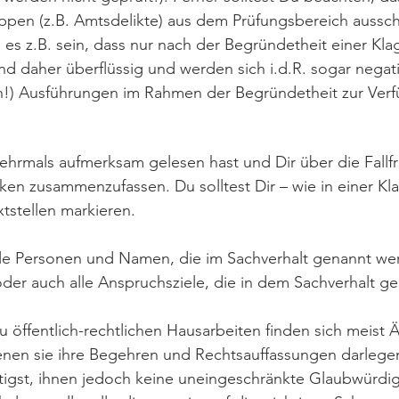
uppen (z.B. Amtsdelikte) aus dem Prüfungsbereich aussc
 es z.B. sein, dass nur nach der Begründetheit einer Klag
nd daher überflüssig und werden sich i.d.R. sogar negat
en!) Ausführungen im Rahmen der Begründetheit zur Verf
rmals aufmerksam gelesen hast und Dir über die Fallfra
ken zusammenzufassen. Du solltest Dir – wie in einer Kl
xtstellen markieren.
alle Personen und Namen, die im Sachverhalt genannt wer
 oder auch alle Anspruchsziele, die in dem Sachverhalt 
u öffentlich-rechtlichen Hausarbeiten finden sich meist
enen sie ihre Begehren und Rechtsauffassungen darlegen
igst, ihnen jedoch keine uneingeschränkte Glaubwürdigk