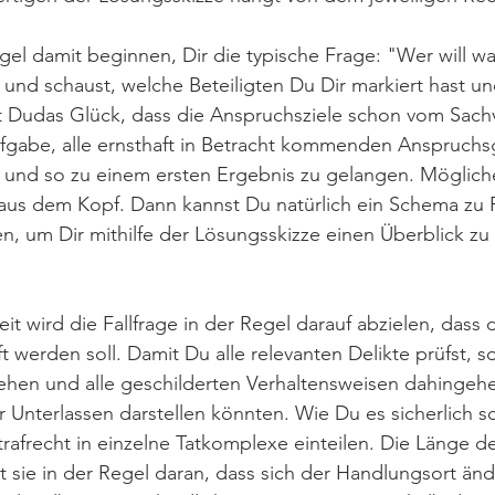
egel damit beginnen, Dir die typische Frage: "Wer will 
t und schaust, welche Beteiligten Du Dir markiert hast 
Dudas Glück, dass die Anspruchsziele schon vom Sachv
ufgabe, alle ernsthaft in Betracht kommenden Anspruchs
und so zu einem ersten Ergebnis zu gelangen. Möglich
aus dem Kopf. Dann kannst Du natürlich ein Schema zu 
, um Dir mithilfe der Lösungsskizze einen Überblick zu 
eit wird die Fallfrage in der Regel darauf abzielen, dass d
t werden soll. Damit Du alle relevanten Delikte prüfst, 
ehen und alle geschilderten Verhaltensweisen dahingehe
er Unterlassen darstellen könnten. Wie Du es sicherlich 
trafrecht in einzelne Tatkomplexe einteilen. Die Länge 
t sie in der Regel daran, dass sich der Handlungsort ände