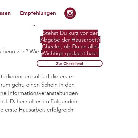
issen
Empfehlungen
Stehst Du kurz vor der
Abgabe der Hausarbeit?
Checke, ob Du an alles
 benutzen? Wie teile ich mir die
Wichtige gedacht hast!
Zur Checkliste!
studierenden sobald die erste
arum geht, einen Schein in den
ne Informationsveranstaltungen
ind. Daher soll es im Folgenden
 erste Hausarbeit erfolgreich