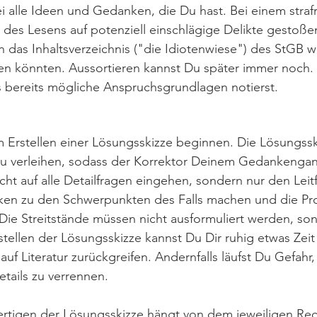
i alle Ideen und Gedanken, die Du hast. Bei einem strafr
des Lesens auf potenziell einschlägige Delikte gestoße
in das Inhaltsverzeichnis ("die Idiotenwiese") des StGB we
n könnten. Aussortieren kannst Du später immer noch. Au
 bereits mögliche Anspruchsgrundlagen notierst.
 Erstellen einer Lösungsskizze beginnen. Die Lösungss
 zu verleihen, sodass der Korrektor Deinem Gedankengan
cht auf alle Detailfragen eingehen, sondern nur den Leit
nken zu den Schwerpunkten des Falls machen und die Pr
 Die Streitstände müssen nicht ausformuliert werden, so
ellen der Lösungsskizze kannst Du Dir ruhig etwas Zeit
auf Literatur zurückgreifen. Andernfalls läufst Du Gefahr
tails zu verrennen.
rtigen der Lösungsskizze hängt von dem jeweiligen Rech