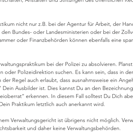
rschaften, Anstalten und Stiftungen des öffentlichen Re
tikum nicht nur z.B. bei der Agentur für Arbeit, der H
en Bundes- oder Landesministerien oder bei der Zoll
ammer oder Finanzbehörden können ebenfalls eine span
waltungspraktikum bei der Polizei zu absolvieren. Planst 
n oder Polizeidirektion suchen. Es kann sein, dass in de
ist in der Regel auch erlaubt, dass ausnahmsweise ein An
 Dein Ausbilder ist. Dies kannst Du an den Bezeichnungen
izeioberrat“ erkennen. In diesem Fall solltest Du Dich a
ein Praktikum letztlich auch anerkannt wird.
nem Verwaltungsgericht ist übrigens nicht möglich. Verw
ichtsbarkeit und daher keine Verwaltungsbehörden.