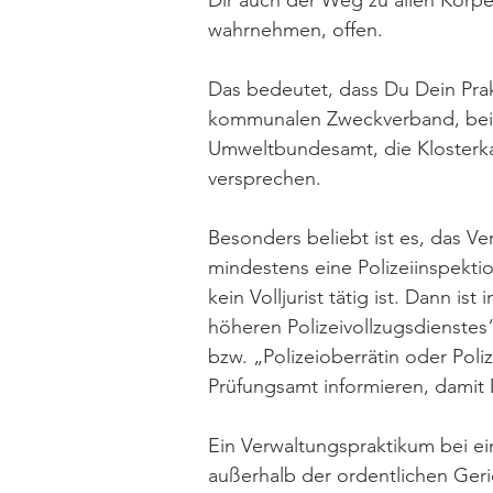
Dir auch der Weg zu allen Körpe
wahrnehmen, offen.
Das bedeutet, dass Du Dein Prak
kommunalen Zweckverband, bei d
Umweltbundesamt, die Klosterk
versprechen.
Besonders beliebt ist es, das Ver
mindestens eine Polizeiinspektio
kein Volljurist tätig ist. Dann 
höheren Polizeivollzugsdienstes“
bzw. „Polizeioberrätin oder Pol
Prüfungsamt informieren, damit D
Ein Verwaltungspraktikum bei ei
außerhalb der ordentlichen Ger