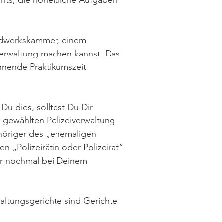
chts, die hoheitliche Aufgaben
andwerkskammer, einem
verwaltung machen kannst. Das
nende Praktikumszeit
Du dies, solltest Du Dir
r gewählten Polizeiverwaltung
gehöriger des „ehemaligen
 „Polizeirätin oder Polizeirat“
ber nochmal bei Deinem
altungsgerichte sind Gerichte