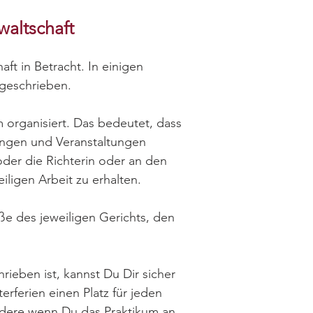
waltschaft
ft in Betracht. In einigen
rgeschrieben.
m organisiert. Das bedeutet, dass
ungen und Veranstaltungen
oder die Richterin oder an den
iligen Arbeit zu erhalten.
ße des jeweiligen Gerichts, den
ieben ist, kannst Du Dir sicher
rferien einen Platz für jeden
ndere wenn Du das Praktikum an