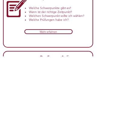
Welche Schwerpunkte gibt es?
Wann ist der richtige Zeitpunkt?
Welchen Schwerpunkt sollte ich wählen?
Welche Prüfungen habe ich?
Mehr erfahren
Das Examen & die
Examensvorbereitung
Ablauf des Examens
Ablauf an den Klausurentagen
Examensvorbereitung
Mündliche Prüfung
Mehr erfahren
Impressum
Datenschutzerklärung