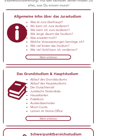
Examensvorbereitung? Auf den nächsten Seiten findest Du
alles, was Du wissen musst!
Allgemeine Infos über das Jurastudium
Was ist Jura überhaupt?
Wo kann ich Jura studieren?
Wie kann ich Jura studieren?
Wie lange dauert das Studium?
Was erwartet mich?
Welche Voraussetzungen benötige ich?
Wie viel kostet das Studium?
Wie viel Geld kann ich verdienen?
Mehr erfahren
Das Grundstudium & Hauptstudium
Ablauf des Grundstudiums
Ablauf des Hauptstudiums
Der Gutachtenstil
Juristische Notenskala
Hausarbeiten
Praktikum
Auslandssemester
Moot Courts
Lernen im Home-Office
Mehr erfahren
Schwerpunktbereichsstudium