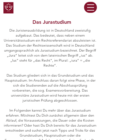
Das Jurastudium
Die Juristenausbildung ist in Deutschland zweistufig
aufgebaut. Das bedeutet, dass neben einem
Universitätsstudium ein Rechtsreferendariat abzuleisten ist.
Das Studium der Rechtswissenschaft wird in Deutschland
umgangssprachlich als Jurastudium bezeichnet. Der Begriff
„Jura“ leitet sich von dem lateinischen Begriff „ius“ ab.
„Ius“ steht für „das Recht“, im Plural: „iura“ = „die
Rechte“.
Das Studium gliedert sich in das Grundstudium und das
Hauptstudium. Im Anschluss daran folgt eine Phase, in der
sich die Studierenden auf die Abschlussprüfung
vorbereiten, die sog. Examensvorbereitung. Das
universitäre Jurastudium wird heute mit der ersten
juristischen Prüfung abgeschlossen.
Im Folgenden kannst Du mehr über das Jurastudium
erfahren. Möchtest Du Dich zunächst allgemein über den
Ablauf, die Voraussetzungen, die Dauer oder die Kosten
informieren? Oder hast Du Dich bereits für das Jurastudium
entschieden und suchst jetzt nach Tipps und Tricks für das
Grundstudium, Hauptstudium oder die