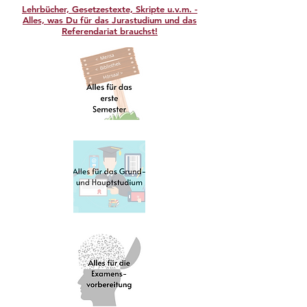
Lehrbücher, Gesetzestexte, Skripte u.v.m. -
Alles, was Du für das Jurastudium und das
Referendariat brauchst!