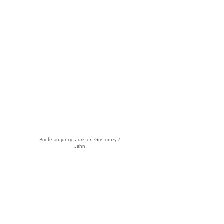
Briefe an junge Juristen Gostomzy /
Jahn
Der Fall Collini - Ferdinand von Schirach