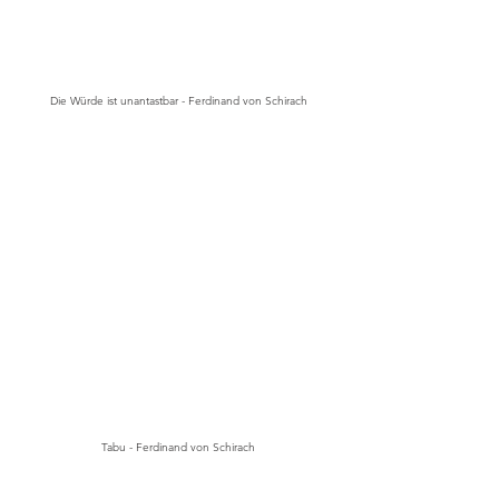
Die Würde ist unantastbar - Ferdinand von Schirach
Tabu - Ferdinand von Schirach