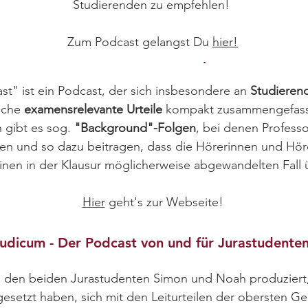
Studierenden zu empfehlen!
Zum Podcast gelangst Du
hier!
JuraCast - Der Examenspodcast
t" ist ein Podcast, der sich insbesondere an
Studieren
oche
examensrelevante Urteile
kompakt zusammengefasst
 gibt es sog.
"Background"-Folgen
, bei denen Profess
ren und so dazu beitragen, dass die Hörerinnen und Höre
inen in der Klausur möglicherweise abgewandelten Fall
Hier
geht's zur Webseite!
iudicum - Der Podcast von und für Jurastudente
 den beiden Jurastudenten Simon und Noah produziert, d
gesetzt haben, sich mit den Leiturteilen der obersten G