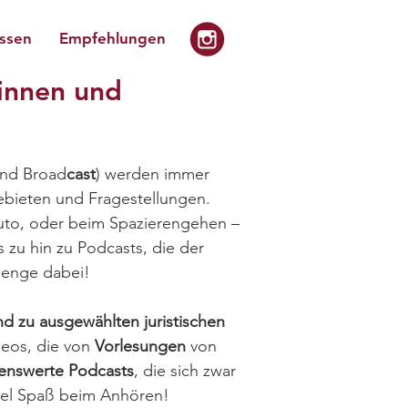
issen
Empfehlungen
tinnen und
nd Broad
cast
) werden immer
gebieten und Fragestellungen.
 Auto, oder beim Spazierengehen –
 zu hin zu Podcasts, die der
 Menge dabei!
nd zu ausgewählten juristischen
deos, die von
Vorlesungen
von
enswerte Podcasts
, die sich zwar
Viel Spaß beim Anhören!