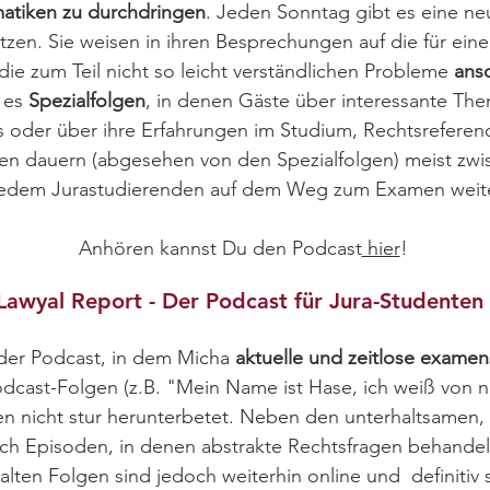
matiken zu durchdringen
. Jeden Sonntag gibt es eine neu
tzen. Sie weisen in ihren Besprechungen auf die für ein
die zum Teil nicht so leicht verständlichen Probleme
ansc
 es
Spezialfolgen
, in denen Gäste über interessante Th
s oder über ihre Erfahrungen im Studium, Rechtsreferend
gen dauern (abgesehen von den Spezialfolgen) meist zw
edem Jurastudierenden auf dem Weg zum Examen weite
Anhören kannst Du den Podcast
hier
!
Lawyal Report - Der Podcast für Jura-Studenten
 der Podcast, in dem Micha
aktuelle und zeitlose exame
odcast-Folgen (z.B. "Mein Name ist Hase, ich weiß von ni
n nicht stur herunterbetet. Neben den unterhaltsamen, 
uch Episoden, in denen abstrakte Rechtsfragen behand
 alten Folgen sind jedoch weiterhin online und definitiv 