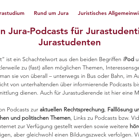
rastudium
Rund um Jura
Juristisches Allgemeinw
n Jura-Podcasts für Jurastuden
Jurastudenten
“ ist ein Schachtelwort aus den beiden Begriffen i
Pod
u
ttlerweile zu (fast) allen möglichen Themen, Interessens
il man sie von überall – unterwegs in Bus oder Bahn, im
icht von unterhaltenden über informierende Podcasts bis
ittlung dienen. Auch für Jurastudierende ist hier eine
von Podcasts zur
aktuellen Rechtsprechung
,
Falllösung u
schen und politischen Themen
, Links zu Podcasts bzw. Vi
Internet zur Verfügung gestellt werden sowie weitere
hör
tigen, aber gleichwohl einen Bildungszweck verfolgen. 