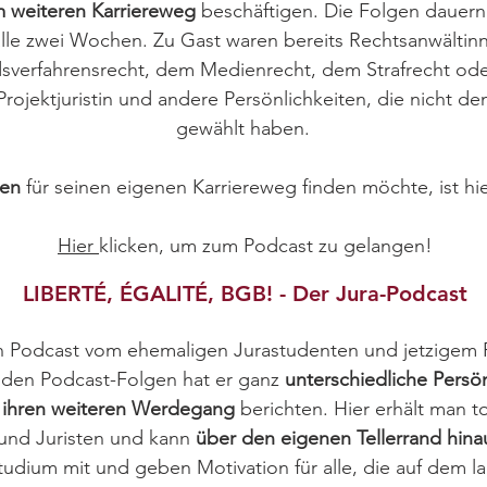
m weiteren Karriereweg
beschäftigen. Die Folgen dauern 
lle zwei Wochen. Zu Gast waren bereits Rechtsanwältin
sverfahrensrecht, dem Medienrecht, dem Strafrecht od
Projektjuristin und andere Persönlichkeiten, die nicht d
gewählt haben.
nen
für seinen eigenen Karriereweg finden möchte, ist hie
Hier
klicken, um zum Podcast zu gelangen!
LIBERTÉ, ÉGALITÉ, BGB! - Der Jura-Podcast
 ein Podcast vom ehemaligen Jurastudenten und jetzigem
nden Podcast-Folgen hat er ganz
unterschiedliche Persön
 ihren weiteren Werdegang
berichten. Hier erhält man to
 und Juristen und kann
über den eigenen Tellerrand hina
tudium mit und geben Motivation für alle, die auf dem 