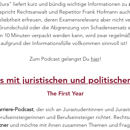
ura" liefert kurz und bündig wichtige Informationen zu
spricht Rechtsanwalt und Repetitor Frank Hofmann auc
iebtheit erfreuen, deren Examensrelevanz aber nicht ver
rundschuld oder die Abgrenzung von Schadensersatz st
n 10 Minuten verpackt werden kann, wird zwar regelmäß
aufgrund der Informationsfülle vollkommen sinnvoll ist
Zum Podcast gelangst Du
hier
!
s mit juristischen und politisch
The First Year
arriere-Podcast
, der sich an Jurastudentinnen und Jura
ufseinsteigerinnen und Berufseinsteiger richtet. Rechtsa
tner
und möchte mit ihnen zusammen Themen und Frages