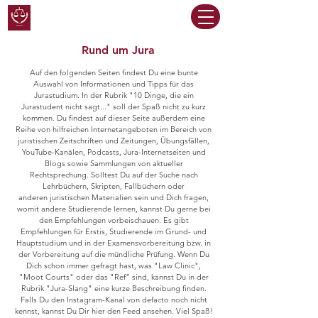
Rund um Jura
Auf den folgenden Seiten findest Du eine bunte
Auswahl von Informationen und Tipps für das
Jurastudium. In der Rubrik "10 Dinge, die ein
Jurastudent nicht sagt..." soll der Spaß nicht zu kurz
kommen. Du findest auf dieser Seite außerdem eine
Reihe von hilfreichen Internetangeboten im Bereich von
juristischen Zeitschriften und Zeitungen, Übungsfällen,
YouTube-Kanälen, Podcasts, Jura-Internetseiten und
Blogs sowie Sammlungen von aktueller
Rechtsprechung. Solltest Du auf der Suche nach
Lehrbüchern, Skripten, Fallbüchern oder
anderen juristischen Materialien sein und Dich fragen,
womit andere Studierende lernen, kannst Du gerne bei
den Empfehlungen vorbeischauen. Es gibt
Empfehlungen für Erstis, Studierende im Grund- und
Hauptstudium und in der Examensvorbereitung bzw. in
der Vorbereitung auf die mündliche Prüfung. Wenn Du
Dich schon immer gefragt hast, was "Law Clinic",
"Moot Courts" oder das "Ref" sind, kannst Du in der
Rubrik "Jura-Slang" eine kurze Beschreibung finden.
Falls Du den Instagram-Kanal von defacto noch nicht
kennst, kannst Du Dir hier den Feed ansehen. Viel Spaß!