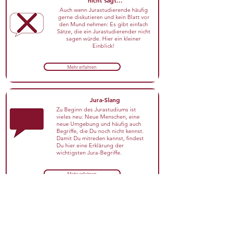
nicht sagt...
Auch wenn Jurastudierende häufig
gerne diskutieren und kein Blatt vor
den Mund nehmen: Es gibt einfach
Sätze, die ein Jurastudierender nicht
sagen würde. Hier ein kleiner
Einblick!​
Mehr erfahren
Jura-Slang
Zu Beginn des Jurastudiums ist
vieles neu: Neue Menschen, eine
neue Umgebung und häufig auch
Begriffe, die Du noch nicht kennst.
Damit Du mitreden kannst, findest
Du hier eine Erklärung der
wichtigsten Jura-Begriffe.
Mehr erfahren
Instagram-Feed
Defacto hat auch einen eigenen
Instagram-Feed. Dort gibt es