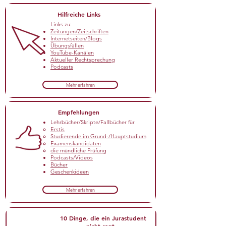
Hilfreiche Links
Links zu:
Zeitungen/Zeitschriften
Internetseiten/Blogs
Übungsfällen
YouTube-Kanälen
Aktueller Rechtsprechung
Podcasts
Mehr erfahren
Empfehlungen
Lehrbücher/Skripte/Fallbücher für
Erstis​
Studierende im Grund-/Hauptstudium
Examenskandidaten
die mündliche Prüfung
Podcasts/Videos
Bücher
Geschenkideen
Mehr erfahren
10 Dinge, die ein Jurastudent