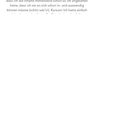
dass ich die Inhalte mittlerweile schon so oft angesehen
hatte, dass ich sie an sich schon in- und auswendig
können müsste (schön wär's!). Kurzum: Ich hatte einfach
keine Lust mehr, diesen Stoff noch einmal auf die
gleiche Weise "durchzukauen", wie ich es vor den
Klausuren getan hatte. Neben den spezifischen Büchern
für die mündliche Prüfung benötigte ich allerdings noch
etwas, um das Wissen im materiellen Recht wieder
aufzufrischen. Ich bin dann auf die folgenden Skripte
gestoßen, die ich mehr als hilfreich fand. Sie sind - wie
es der Name bereits vermuten lässt - für das
Assessorexamen bestimmt, wo das materielle Recht ja
immer noch sehr wichtig ist, aber daneben noch das
Prozessrecht erlernt werden muss. Daher sind die
Skripte sehr komprimiert gestaltet, was ich äußerst
vorteilhaft für die Vorbereitung auf die mündliche
Prüfung fand. Auch habe ich mir mithilfe der Skripten
noch ein breiteres Systemverständnis aneignen können,
da dort die examensrelevanten Fallkonstellationen (z.B.
Abschleppfälle im öffentlichen oder im Zivilrecht,
Tankstellenfälle etc.) sehr übersichtlich und in allen
wichtigen Konstellationen beschrieben sind. Diese
Darstellung fand ich äußerst hilfreich und wünschte mir,
ich hätte diese Skripte bereits während der
Vorbereitung auf das schriftliche Examen entdeckt.
Außerdem hat mich zu einem Kauf bewegt, dass ich die
Skripte ja ohnehin während des Referendariats
gebrauchen kann, sodass sie keinesfalls "umsonst"