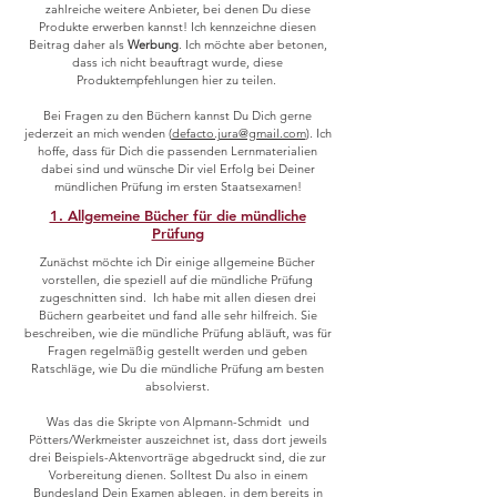
zahlreiche weitere Anbieter, bei denen Du diese
Produkte erwerben kannst! Ich kennzeichne diesen
Beitrag daher als
Werbung
. Ich möchte aber betonen,
dass ich nicht beauftragt wurde, diese
Produktempfehlungen hier zu teilen.
Bei Fragen zu den Büchern kannst Du Dich gerne
jederzeit an mich wenden (
defacto.jura@gmail.com
). Ich
hoffe, dass für Dich die passenden Lernmaterialien
dabei sind und wünsche Dir viel Erfolg bei Deiner
mündlichen Prüfung im ersten Staatsexamen!
1. Allgemeine Bücher für die mündliche
Prüfung
Zunächst möchte ich Dir einige allgemeine Bücher
vorstellen, die speziell auf die mündliche Prüfung
zugeschnitten sind. Ich habe mit allen diesen drei
Büchern gearbeitet und fand alle sehr hilfreich. Sie
beschreiben, wie die mündliche Prüfung abläuft, was für
Fragen regelmäßig gestellt werden und geben
Ratschläge, wie Du die mündliche Prüfung am besten
absolvierst.
Was das die Skripte von Alpmann-Schmidt und
Pötters/Werkmeister auszeichnet ist, dass dort jeweils
drei Beispiels-Aktenvorträge abgedruckt sind, die zur
Vorbereitung dienen. Solltest Du also in einem
Bundesland Dein Examen ablegen, in dem bereits in