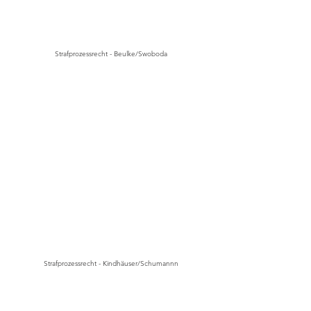
Strafprozessrecht - Beulke/Swoboda
Strafprozessrecht - Kindhäuser/Schumannn