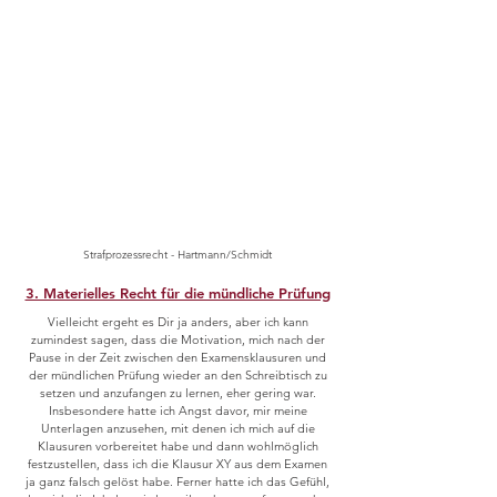
Strafprozessrecht - Hartmann/Schmidt
3. Materielles Recht für die mündliche Prüfung
Vielleicht ergeht es Dir ja anders, aber ich kann
zumindest sagen, dass die Motivation, mich nach der
Pause in der Zeit zwischen den Examensklausuren und
der mündlichen Prüfung wieder an den Schreibtisch zu
setzen und anzufangen zu lernen, eher gering war.
Insbesondere hatte ich Angst davor, mir meine
Unterlagen anzusehen, mit denen ich mich auf die
Klausuren vorbereitet habe und dann wohlmöglich
festzustellen, dass ich die Klausur XY aus dem Examen
ja ganz falsch gelöst habe. Ferner hatte ich das Gefühl,