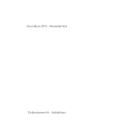
Grundkurs ZPO - Musielak/Voit
Zivilprozessrecht - Adolphsen