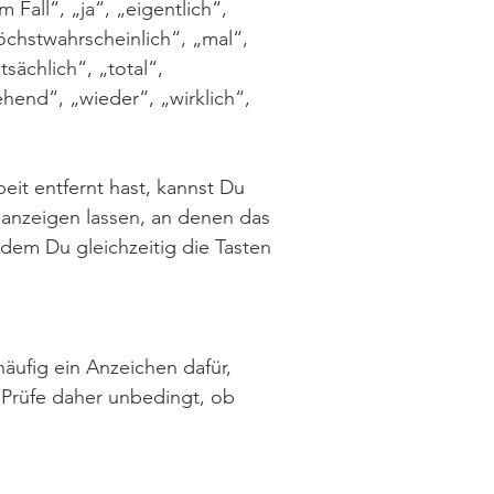
all“, „ja“, „eigentlich“,
chstwahrscheinlich“, „mal“,
sächlich“, „total“,
gehend“, „wieder“, „wirklich“,
beit entfernt hast, kannst Du
 anzeigen lassen, an denen das
dem Du gleichzeitig die Tasten
äufig ein Anzeichen dafür,
 Prüfe daher unbedingt, ob