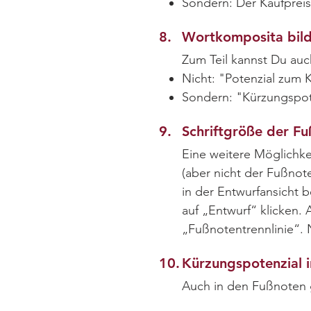
Sondern: Der Kaufpreis
8.
Wortkomposita bil
Zum Teil kannst Du au
Nicht: "Potenzial zum 
Sondern: "Kürzungspot
9.
Schriftgröße der Fu
Eine weitere Möglichkei
(aber nicht der Fußnot
in der Entwurfansicht 
auf „Entwurf“ klicken.
„Fußnotentrennlinie“. 
10.
Kürzungspotenzial 
Auch in den Fußnoten g