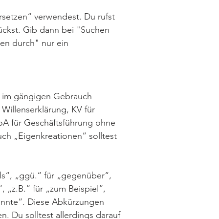
rsetzen“ verwendest. Du rufst
ückst. Gib dann bei "Suchen
zen durch" nur ein
ch im gängigen Gebrauch
Willenserklärung, KV für
GoA für Geschäftsführung ohne
uch „Eigenkreationen“ solltest
s“, „ggü.“ für „gegenüber“,
, „z.B.“ für „zum Beispiel“,
enannte“. Diese Abkürzungen
 Du solltest allerdings darauf