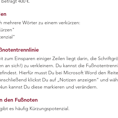
 beträgt 400 €.
den
ch mehrere Wörter zu einem verkürzen:
Kürzen"
enzial"
ßnotentrennlinie
t zum Einsparen einiger Zeilen liegt darin, die Schriftg
en an sich!) zu verkleinern. Du kannst die Fußnotentren
befindest. Hierfür musst Du bei Microsoft Word den Rei
 Anschließend klickst Du auf „Notizen anzeigen“ und wähl
Nun kannst Du diese markieren und verändern.
in den Fußnoten
ibt es häufig Kürzungspotenzial.