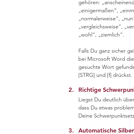
gehören:​ „anscheinend
„einigermaßen“, „einma
„normalerweise“, „nun“,
„vergleichsweise“, „ver
„wohl“, „ziemlich“.
Falls Du ganz sicher ge
bei Microsoft Word die
gesuchte Wort gefunden
[STRG] und [f] drückst.
2.
Richtige Schwerpun
Liegst Du deutlich übe
dass Du etwas problema
Deine Schwerpunktsetz
3.
Automatische Silbe