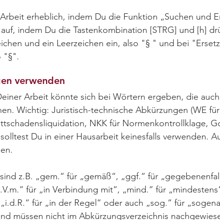
e Arbeit erheblich, indem Du die Funktion „Suchen und E
 auf, indem Du die Tastenkombination [STRG] und [h] dr
ichen und ein Leerzeichen ein, also "§ " und bei "Erset
 "§".
gen verwenden
Deiner Arbeit könnte sich bei Wörtern ergeben, die au
n. Wichtig: Juristisch-technische Abkürzungen (WE für 
rittschadensliquidation, NKK für Normenkontrollklage, 
solltest Du in einer Hausarbeit keinesfalls verwenden. A
sen.
nd z.B. „gem.“ für „gemäß“, „ggf.“ für „gegebenenfall
„i.V.m.“ für „in Verbindung mit“, „mind.“ für „mindestens“
, „i.d.R.“ für „in der Regel“ oder auch „sog.“ für „sog
nd müssen nicht im Abkürzungsverzeichnis nachgewiesen.