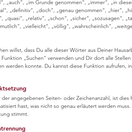
“, „auch“, „im Grunde genommen“, „immer“, „in diesem F
l“, „definitiv“, „doch“, „genau genommen“, „hier“, „hö
 „quasi“, „relativ“, „schon“, „sicher“, „sozusagen“, „tat
mutlich“, „vielleicht“, „völlig“, „wahrscheinlich“, „weit
hen willst, dass Du alle dieser Wörter aus Deiner Hausar
 Funktion „Suchen“ verwenden und Dir dort alle Stellen
 werden konnte. Du kannst diese Funktion aufrufen, in
ktsetzung
r der angegebenen Seiten- oder Zeichenanzahl, ist dies h
tisiert hast, was nicht so genau erläutert werden muss.
ung stimmt.
ntrennung