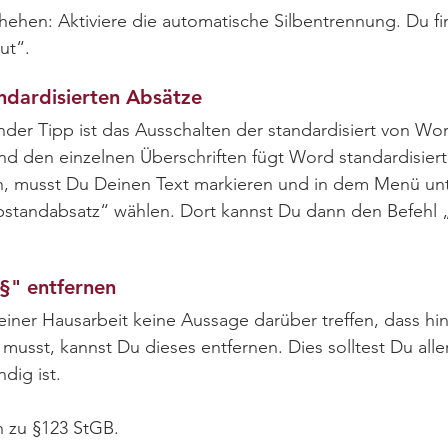
hehen: Aktiviere die automatische Silbentrennung. Du fi
ut“.
ndardisierten Absätze
ender Tipp ist das Ausschalten der standardisiert von Wo
d den einzelnen Überschriften fügt Word standardisier
n, musst Du Deinen Text markieren und in dem Menü unt
bstandabsatz“ wählen. Dort kannst Du dann den Befehl 
"§" entfernen
iner Hausarbeit keine Aussage darüber treffen, dass hi
 musst, kannst Du dieses entfernen. Dies solltest Du al
ndig ist.
n zu §123 StGB.